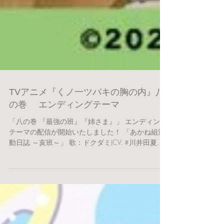
TVアニメ『くノ一ツバキの胸の内』八
の巻 エンディングテーマ
「八の巻 『最強の班』『姉さま』」 エンディング
テーマの配信が開始いたしました！ 「あかね組活
動日誌 ～亥班～」 歌：ドクダミ(CV. #川井田夏海
)・アオギリ(CV. #小市眞琴 )・シャクヤク(CV. #土屋
李央 ) ▼詳細はこちら...