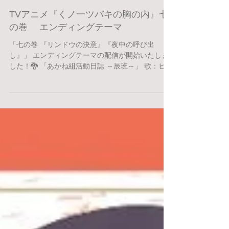
TVアニメ『くノ一ツバキの胸の内』七
の巻 エンディングテーマ
「七の巻 『リンドウの決意』『夜中の呼び出
し』」 エンディングテーマの配信が開始いたしま
した！🐉 「あかね組活動日誌 ～辰班～」 歌：ヒギ
リ(CV. #貫井柚佳 )・スズシロ(CV. #高田憂希 )・ハ
ス(CV. #佳原萌枝 ) ▼詳細はこちら...