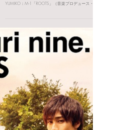
アーティスト：祭nine. タイトル：「ROOTS」 [パ
ターンA] シングル 2021.09.15 USM JAPAN
YUMIKO：M-1「ROOTS」（音楽プロデュース・デ
ィレクション・作詞） YUMIKO：M-2「Wobbly...