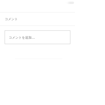
コメント
コメントを追加…
タグ別記事検索
まだタグはありません。
カテゴリー別記事検索
CREATORS
（5）
5件の記事
お知らせ
（87）
87件の記事
WORKS
（317）
317件の記事