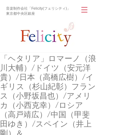
音楽制作会社「Felicity(フェリシティ)」
東京都中央区銀座
「ヘタリア」ロマーノ（浪
川大輔）/ドイツ（安元洋
貴）/日本（高橋広樹）/イ
ギリス（杉山紀彰）フラン
ス（小野坂昌也）/アメリ
カ（小西克幸）/ロシア
（高戸靖広）/中国（甲斐
田ゆき）/スペイン（井上
剛）＆