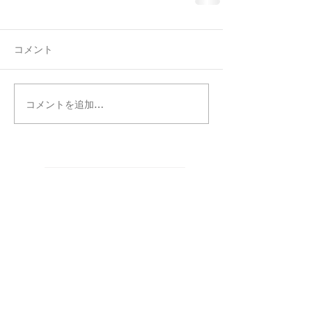
コメント
コメントを追加…
タグ別記事検索
まだタグはありません。
カテゴリー別記事検索
CREATORS
（5）
5件の記事
お知らせ
（87）
87件の記事
WORKS
（317）
317件の記事