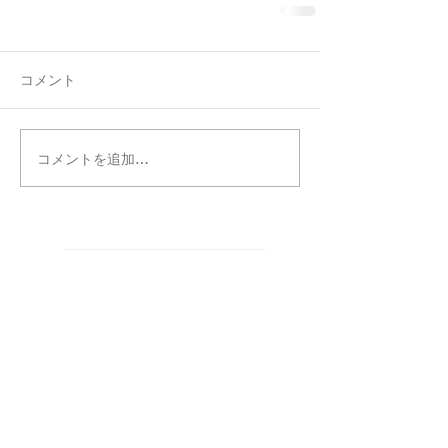
コメント
コメントを追加…
タグ別記事検索
まだタグはありません。
カテゴリー別記事検索
CREATORS
（5）
5件の記事
お知らせ
（87）
87件の記事
WORKS
（317）
317件の記事