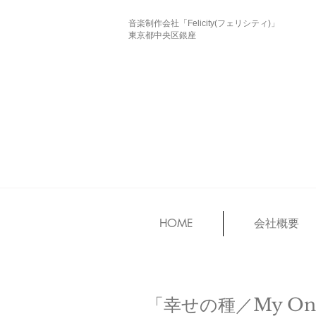
音楽制作会社「Felicity(フェリシティ)」
東京都中央区銀座
HOME
会社概要
「幸せの種／My Only