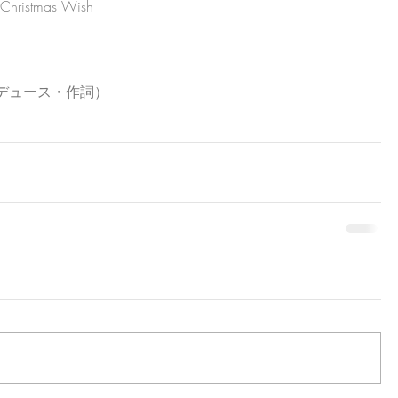
istmas Wish
楽プロデュース・作詞）