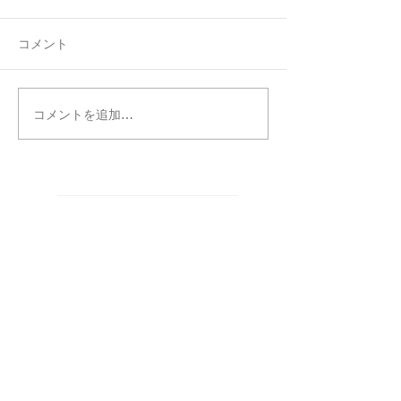
コメント
コメントを追加…
タグ別記事検索
まだタグはありません。
カテゴリー別記事検索
CREATORS
（5）
5件の記事
お知らせ
（87）
87件の記事
WORKS
（317）
317件の記事
お知らせ
（7）
7件の記事