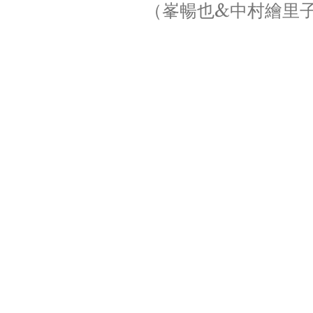
（峯暢也&中村繪里