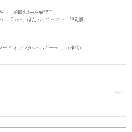
ギー（峯暢也&中村繪里子）
ld Series」はたふってベスト　限定版
レード オランダ&ベルギーver.」（作詞） 