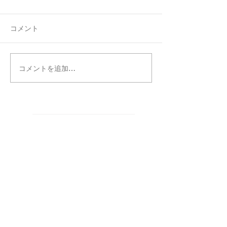
コメント
コメントを追加…
タグ別記事検索
まだタグはありません。
カテゴリー別記事検索
CREATORS
（5）
5件の記事
お知らせ
（87）
87件の記事
WORKS
（317）
317件の記事
お知らせ
（7）
7件の記事